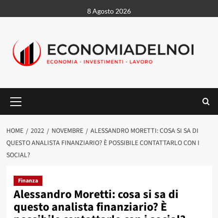
Vai
8 Agosto 2026
al
contenuto
Menu
principale
HOME
2022
NOVEMBRE
ALESSANDRO MORETTI: COSA SI SA DI
QUESTO ANALISTA FINANZIARIO? È POSSIBILE CONTATTARLO CON I
SOCIAL?
Finanza
Alessandro Moretti: cosa si sa di
questo analista finanziario? È