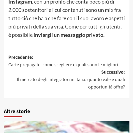
Instagram
, con un profilo che conta poco più di
2.000 sostenitori e i cui contenuti sono un mix fra
tutto ciò che ha a che fare con il suo lavoro e aspetti
più privati della sua vita. Come per tutti gli utenti,
è possibile
inviargli un messaggio privato.
Navigazione
Precedente:
Carte prepagate: come scegliere e quali sono le migliori
articolo
Successivo:
Il mercato degli integratori in Italia: quanto vale e quali
opportunità offre?
Altre storie