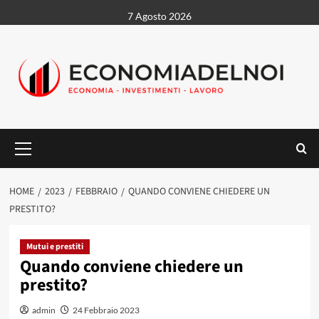
Vai
7 Agosto 2026
al
contenuto
Menu
principale
HOME
2023
FEBBRAIO
QUANDO CONVIENE CHIEDERE UN
PRESTITO?
Mutui e prestiti
Quando conviene chiedere un
prestito?
admin
24 Febbraio 2023