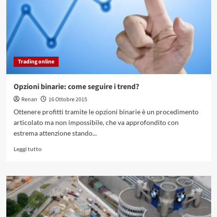
molto
altro
per
risparmiare
sull’assicurazione
auto
Trading online
Opzioni binarie: come seguire i trend?
Renan
16 Ottobre 2015
Ottenere profitti tramite le opzioni binarie è un procedimento
articolato ma non impossibile, che va approfondito con
estrema attenzione stando...
Leggi
Leggi tutto
di
più
su
Opzioni
binarie:
come
seguire