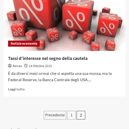
imprese
tedesche
crolla:
l’import
cinese
scivola
in
ribasso
Notizie economia
Tassi d’interesse nel segno della cautela
Renan
14 Ottobre 2015
È da diversi mesi ormai che si aspetta una sua mossa, ma la
Federal Reserve, la Banca Centrale degli USA,...
Leggi
Leggi tutto
di
più
su
Tassi
Paginazione
Precedente
1
2
d’interesse
degli
nel
segno