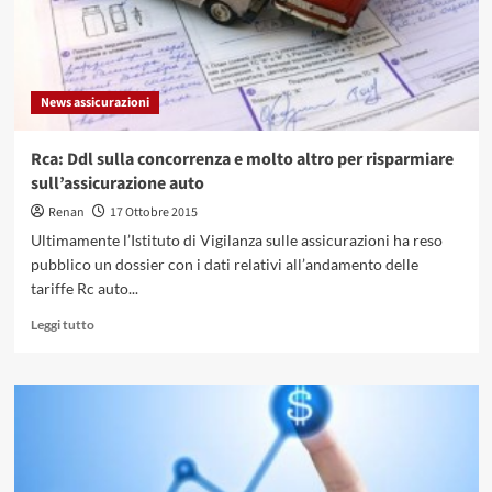
News assicurazioni
Rca: Ddl sulla concorrenza e molto altro per risparmiare
sull’assicurazione auto
Renan
17 Ottobre 2015
Ultimamente l’Istituto di Vigilanza sulle assicurazioni ha reso
pubblico un dossier con i dati relativi all’andamento delle
tariffe Rc auto...
Leggi
Leggi tutto
di
più
su
Rca:
Ddl
sulla
concorrenza
e