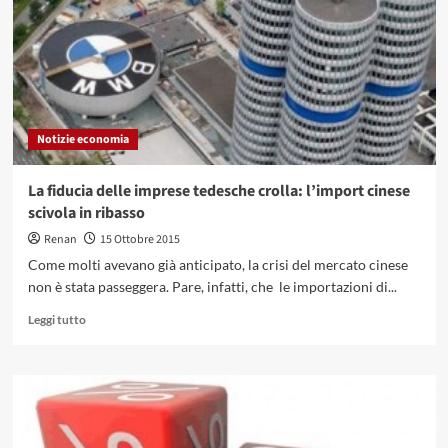
i
trend?
Notizie economia
La fiducia delle imprese tedesche crolla: l’import cinese
scivola in ribasso
Renan
15 Ottobre 2015
Come molti avevano già anticipato, la crisi del mercato cinese
non è stata passeggera. Pare, infatti, che le importazioni di...
Leggi
Leggi tutto
di
più
su
La
fiducia
delle