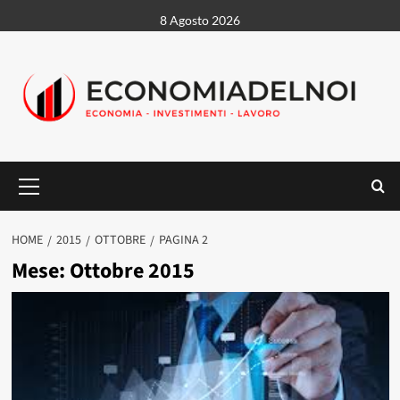
Vai
8 Agosto 2026
al
contenuto
Menu
principale
HOME
2015
OTTOBRE
PAGINA 2
Mese:
Ottobre 2015