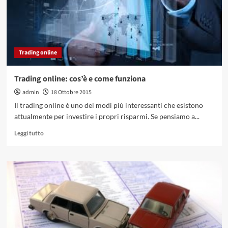
Trading online
Trading online: cos’è e come funziona
admin
18 Ottobre 2015
Il trading online è uno dei modi più interessanti che esistono
attualmente per investire i propri risparmi. Se pensiamo a...
Leggi
Leggi tutto
di
più
su
Trading
online:
cos’è
e
come
funziona