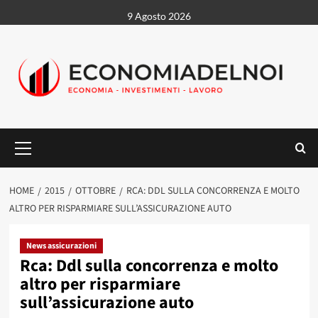
Vai
9 Agosto 2026
al
contenuto
Menu
principale
HOME
2015
OTTOBRE
RCA: DDL SULLA CONCORRENZA E MOLTO
ALTRO PER RISPARMIARE SULL’ASSICURAZIONE AUTO
News assicurazioni
Rca: Ddl sulla concorrenza e molto
altro per risparmiare
sull’assicurazione auto