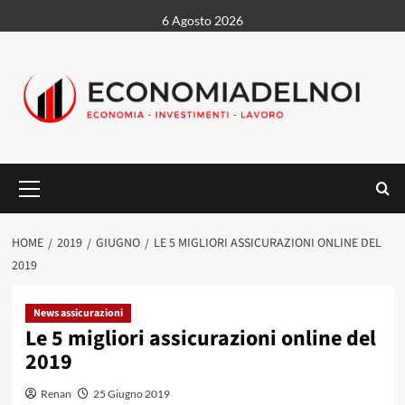
Vai
6 Agosto 2026
al
contenuto
Menu
principale
HOME
2019
GIUGNO
LE 5 MIGLIORI ASSICURAZIONI ONLINE DEL
2019
News assicurazioni
Le 5 migliori assicurazioni online del
2019
Renan
25 Giugno 2019