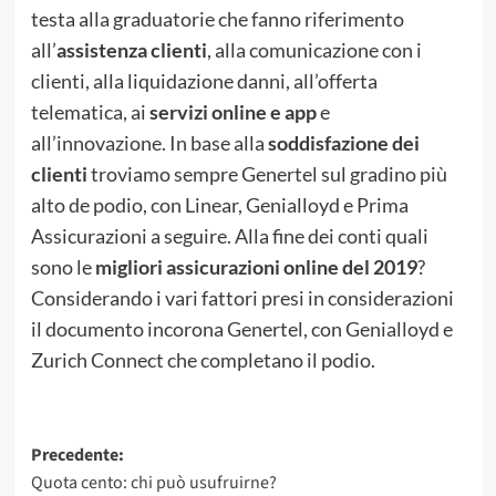
testa alla graduatorie che fanno riferimento
all’
assistenza clienti
, alla comunicazione con i
clienti, alla liquidazione danni, all’offerta
telematica, ai
servizi online e app
e
all’innovazione. In base alla
soddisfazione dei
clienti
troviamo sempre Genertel sul gradino più
alto de podio, con Linear, Genialloyd e Prima
Assicurazioni a seguire. Alla fine dei conti quali
sono le
migliori assicurazioni online del 2019
?
Considerando i vari fattori presi in considerazioni
il documento incorona Genertel, con Genialloyd e
Zurich Connect che completano il podio.
Navigazione
Precedente:
Quota cento: chi può usufruirne?
articolo