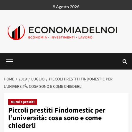
Vai
9 Agosto 2026
al
contenuto
Menu
principale
HOME
2019
LUGLIO
PICCOLI PRESTITI FINDOMESTIC PER
L’UNIVERSITÀ: COSA SONO E COME CHIEDERLI
Mutui e prestiti
Piccoli prestiti Findomestic per
l’università: cosa sono e come
chiederli