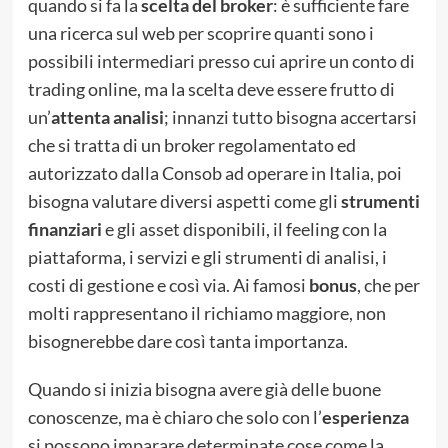
quando si fa la
scelta del broker
: è sufficiente fare
una ricerca sul web per scoprire quanti sono i
possibili intermediari presso cui aprire un conto di
trading online, ma la scelta deve essere frutto di
un’
attenta analisi
; innanzi tutto bisogna accertarsi
che si tratta di un broker regolamentato ed
autorizzato dalla Consob ad operare in Italia, poi
bisogna valutare diversi aspetti come gli
strumenti
finanziari
e gli asset disponibili, il feeling con la
piattaforma, i servizi e gli strumenti di analisi, i
costi di gestione e così via. Ai famosi
bonus
, che per
molti rappresentano il richiamo maggiore, non
bisognerebbe dare così tanta importanza.
Quando si inizia bisogna avere già delle buone
conoscenze, ma è chiaro che solo con l’
esperienza
si possono imparare determinate cose come la