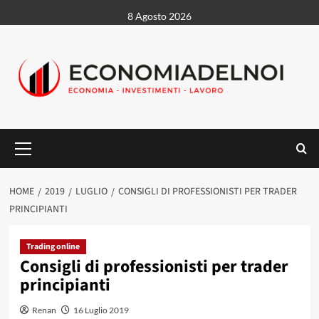
Vai
8 Agosto 2026
al
contenuto
Menu
principale
HOME
2019
LUGLIO
CONSIGLI DI PROFESSIONISTI PER TRADER
PRINCIPIANTI
Trading online
Consigli di professionisti per trader
principianti
Renan
16 Luglio 2019