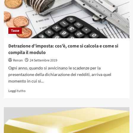
Tasse
Detrazione d’imposta: cos’è, come si calcola e come si
compila il modulo
Renan
24 Settembre 2019
Ogni anno, quando si avvicinano le scadenze per la
presentazione della dichiarazione dei redditi, arriva quel
momento in cui si...
Leggi
Leggi tutto
di
più
su
Detrazione
d’imposta:
cos’è,
come