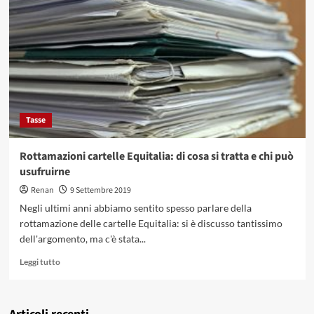
l’oro
usato?
Quotazione
aggiornata
e
come
vendere
Tasse
Rottamazioni cartelle Equitalia: di cosa si tratta e chi può
usufruirne
Renan
9 Settembre 2019
Negli ultimi anni abbiamo sentito spesso parlare della
rottamazione delle cartelle Equitalia: si è discusso tantissimo
dell'argomento, ma c'è stata...
Leggi
Leggi tutto
di
più
su
Rottamazioni