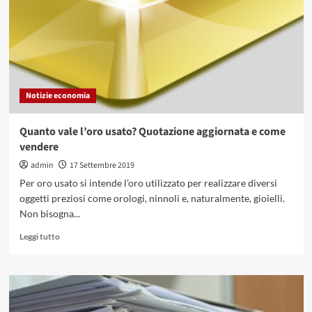
si
calcola
e
come
si
compila
il
Notizie economia
modulo
Quanto vale l’oro usato? Quotazione aggiornata e come
vendere
admin
17 Settembre 2019
Per oro usato si intende l’oro utilizzato per realizzare diversi
oggetti preziosi come orologi, ninnoli e, naturalmente, gioielli.
Non bisogna...
Leggi
Leggi tutto
di
più
su
Quanto
vale