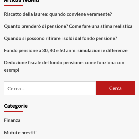
Articoli recenti
cartelle
Equitalia:
Riscatto della laurea: quando conviene veramente?
di
cosa
Quanto prenderò di pensione? Come fare una stima realistica
si
tratta
Quando si possono ritirare i soldi dal fondo pensione?
e
chi
Fondo pensione a 30, 40 e 50 anni: simulazioni e differenze
può
usufruirne
Deduzione fiscale del fondo pensione: come funziona con
esempi
Ricerca
per:
Categorie
Finanza
Mutui e prestiti