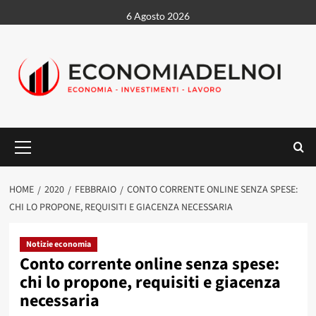
Vai
6 Agosto 2026
al
contenuto
Menu
principale
HOME
2020
FEBBRAIO
CONTO CORRENTE ONLINE SENZA SPESE:
CHI LO PROPONE, REQUISITI E GIACENZA NECESSARIA
Notizie economia
Conto corrente online senza spese:
chi lo propone, requisiti e giacenza
necessaria