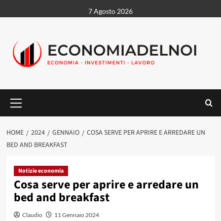
Vai
7 Agosto 2026
al
contenuto
Menu
principale
HOME
2024
GENNAIO
COSA SERVE PER APRIRE E ARREDARE UN
BED AND BREAKFAST
Notizie economia
Cosa serve per aprire e arredare un
bed and breakfast
Claudio
11 Gennaio 2024