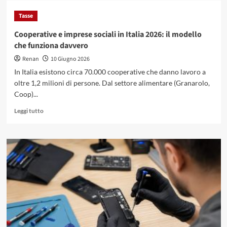
Vino.bet
Tasse
e
l’economia
Cooperative e imprese sociali in Italia 2026: il modello
dei
che funziona davvero
dati
nel
Renan
10 Giugno 2026
settore
In Italia esistono circa 70.000 cooperative che danno lavoro a
vinicolo
oltre 1,2 milioni di persone. Dal settore alimentare (Granarolo,
italiano
Coop)...
Leggi
Leggi tutto
di
più
su
Cooperative
e
imprese
sociali
in
Italia
2026:
il
modello