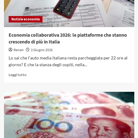
cambio
batteria
Notizie economia
Economia collaborativa 2026: le piattaforme che stanno
crescendo di più in Italia
Renan
3 Giugno 2026
Lo sai che l'auto media italiana resta parcheggiata per 22 ore al
giorno? E che la stanza degli ospiti, nella...
Leggi
Leggi tutto
di
più
su
Economia
collaborativa
2026:
le
piattaforme
che
stanno