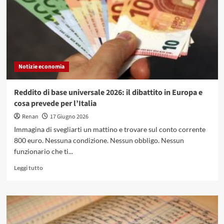
aziende
italiane
che
stanno
cambiando
il
modello
Notizie economia
di
business
Reddito di base universale 2026: il dibattito in Europa e
cosa prevede per l’Italia
Renan
17 Giugno 2026
Immagina di svegliarti un mattino e trovare sul conto corrente
800 euro. Nessuna condizione. Nessun obbligo. Nessun
funzionario che ti...
Leggi
Leggi tutto
di
più
su
Reddito
di
base