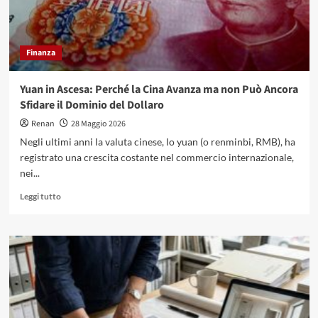
crescendo
di
più
in
Finanza
Italia
Yuan in Ascesa: Perché la Cina Avanza ma non Può Ancora
Sfidare il Dominio del Dollaro
Renan
28 Maggio 2026
Negli ultimi anni la valuta cinese, lo yuan (o renminbi, RMB), ha
registrato una crescita costante nel commercio internazionale,
nei...
Leggi
Leggi tutto
di
più
su
Yuan
in
Ascesa:
Perché
la
Cina