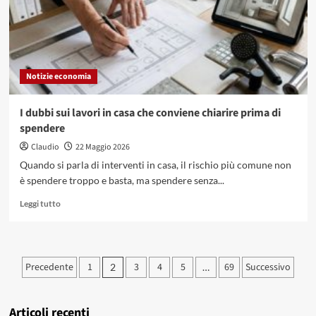
Avanza
ma
non
Può
Ancora
Notizie economia
Sfidare
il
Dominio
I dubbi sui lavori in casa che conviene chiarire prima di
del
spendere
Dollaro
Claudio
22 Maggio 2026
Quando si parla di interventi in casa, il rischio più comune non
è spendere troppo e basta, ma spendere senza...
Leggi
Leggi tutto
di
più
su
I
Paginazione
Precedente
1
3
4
5
69
Successivo
2
…
dubbi
degli
sui
lavori
articoli
in
Articoli recenti