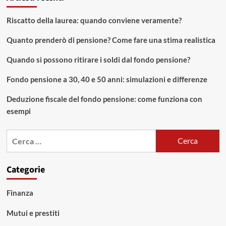
casa
che
Riscatto della laurea: quando conviene veramente?
conviene
chiarire
Quanto prenderò di pensione? Come fare una stima realistica
prima
di
Quando si possono ritirare i soldi dal fondo pensione?
spendere
Fondo pensione a 30, 40 e 50 anni: simulazioni e differenze
Deduzione fiscale del fondo pensione: come funziona con
esempi
Ricerca
per:
Categorie
Finanza
Mutui e prestiti