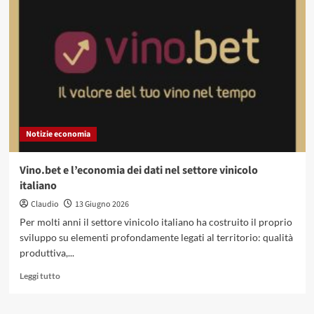
marketing
per
le
PMI:
la
guida
di
DB
Agenzie
Italia
Notizie economia
Vino.bet e l’economia dei dati nel settore vinicolo
italiano
Claudio
13 Giugno 2026
Per molti anni il settore vinicolo italiano ha costruito il proprio
sviluppo su elementi profondamente legati al territorio: qualità
produttiva,...
Leggi
Leggi tutto
di
più
su