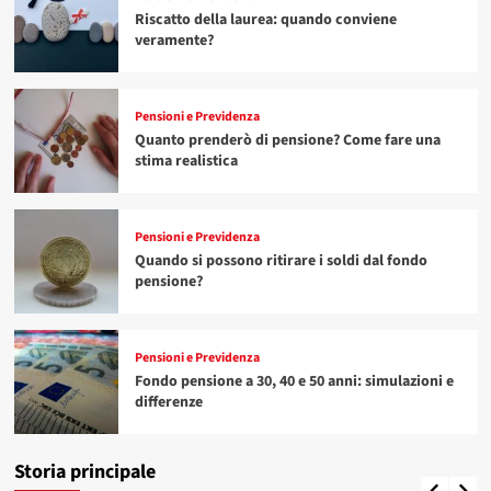
Riscatto della laurea: quando conviene
veramente?
Pensioni e Previdenza
Quanto prenderò di pensione? Come fare una
stima realistica
Pensioni e Previdenza
Quando si possono ritirare i soldi dal fondo
pensione?
Pensioni e Previdenza
Pensioni e Previdenza
Fondo pensione a 30, 40 e 50 anni: simulazioni e
Fondo pensione a 30, 40 e 50 anni: simulazioni e
Pensioni e Previdenza
differenze
differenze
Riscatto della laurea: quando conviene
4
veramente?
Storia principale
Renan
7 Agosto 2026