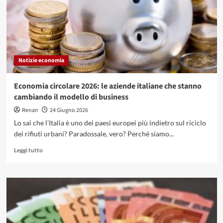
Notizie economia
Economia circolare 2026: le aziende italiane che stanno
cambiando il modello di business
Renan
24 Giugno 2026
Lo sai che l'Italia è uno dei paesi europei più indietro sul riciclo
dei rifiuti urbani? Paradossale, vero? Perché siamo...
Leggi
Leggi tutto
di
più
su
Economia
circolare
2026:
le