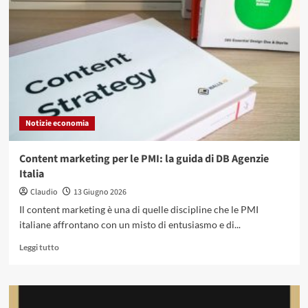
dietro
la
gestione
di
un’attività
commerciale
Notizie economia
Content marketing per le PMI: la guida di DB Agenzie
Italia
Claudio
13 Giugno 2026
Il content marketing è una di quelle discipline che le PMI
italiane affrontano con un misto di entusiasmo e di...
Leggi
Leggi tutto
di
più
su
Content