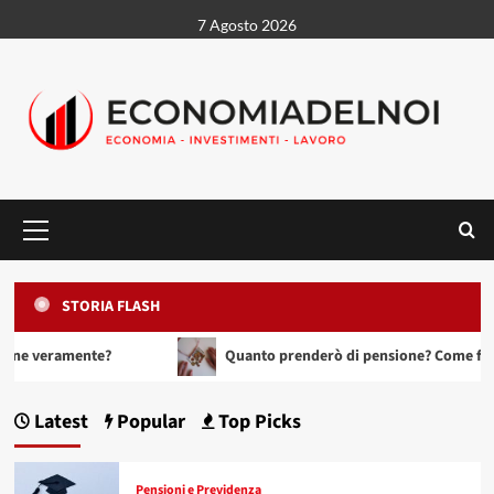
Vai
7 Agosto 2026
al
contenuto
Menu
principale
STORIA FLASH
?
Quanto prenderò di pensione? Come fare una stima real
Latest
Popular
Top Picks
Pensioni e Previdenza