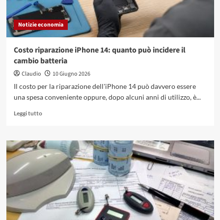
che
funziona
Notizie economia
davvero
Costo riparazione iPhone 14: quanto può incidere il
cambio batteria
Claudio
10 Giugno 2026
Il costo per la riparazione dell'iPhone 14 può davvero essere
una spesa conveniente oppure, dopo alcuni anni di utilizzo, è...
Leggi
Leggi tutto
di
più
su
Costo
riparazione
iPhone
14:
quanto
può
incidere
il