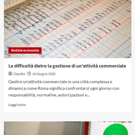
universale
2026:
il
dibattito
in
Europa
e
cosa
Notizie economia
prevede
per
l’Italia
Le difficoltà dietro la gestione di un’attività commerciale
Claudio
14 Giugno 2026
Gestire un’attività commerciale in una città complessa e
dinamica come Roma significa confrontarsi ogni giorno con
responsabilità, normative, autorizzazioni e...
Leggi
Leggi tutto
di
più
su
Le
difficoltà