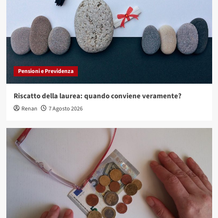
Fondo pensione a 30, 40 e 50 anni: simulazioni e
differenze
4
Pensioni e Previdenza
Deduzione fiscale del fondo pensione: come
funziona con esempi
Pensioni e Previdenza
5
Riscatto della laurea: quando conviene veramente?
Pensioni e Previdenza
Renan
7 Agosto 2026
Riscatto della laurea: quando conviene
veramente?
1
Pensioni e Previdenza
Quanto prenderò di pensione? Come fare una
stima realistica
2
Pensioni e Previdenza