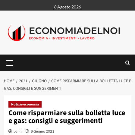
Vai
6 Agosto 2026
al
contenuto
Menu
principale
HOME
2021
GIUGNO
COME RISPARMIARE SULLA BOLLETTA LUCE E
GAS: CONSIGLI E SUGGERIMENTI
Notizie economia
Come risparmiare sulla bolletta luce
e gas: consigli e suggerimenti
admin
8 Giugno 2021