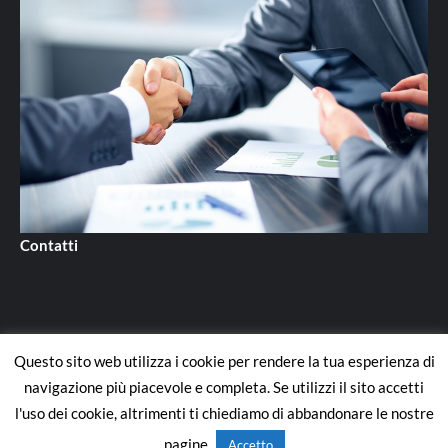
Contatti
Questo sito web utilizza i cookie per rendere la tua esperienza di
Contatti
navigazione più piacevole e completa. Se utilizzi il sito accetti
l'uso dei cookie, altrimenti ti chiediamo di abbandonare le nostre
Copyright © All rights reserved.
|
CoverNews
di AF themes.
pagine.
Accetto