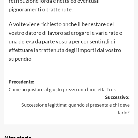
retribuzione lorda e netta ed eventuali
pignoramenti o trattenute.
A volte viene richiesto anche il benestare del
vostro datore di lavoro ad erogare le varie rate e
una delega da parte vostra per consentirgli di
effettuare la trattenuta degli importi dal vostro
stipendio.
Navigazione
Precedente:
Come acquistare al giusto prezzo una bicicletta Trek
articolo
Successivo:
Successione legittima: quando si presenta e chi deve
farlo?