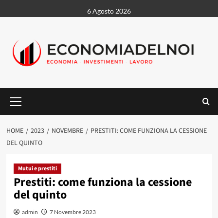
Vai
6 Agosto 2026
al
contenuto
Menu
principale
HOME
2023
NOVEMBRE
PRESTITI: COME FUNZIONA LA CESSIONE
DEL QUINTO
Mutui e prestiti
Prestiti: come funziona la cessione
del quinto
admin
7 Novembre 2023