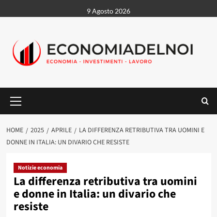
Vai
9 Agosto 2026
al
contenuto
Menu
principale
HOME
2025
APRILE
LA DIFFERENZA RETRIBUTIVA TRA UOMINI E
DONNE IN ITALIA: UN DIVARIO CHE RESISTE
Notizie economia
La differenza retributiva tra uomini
e donne in Italia: un divario che
resiste