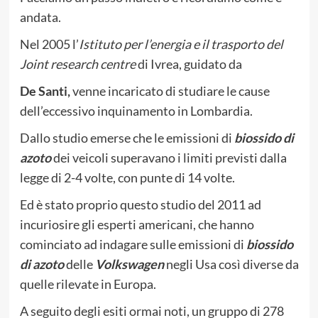
andata.
Nel 2005 l’
Istituto per l’energia e il trasporto del
Joint research centre
di Ivrea, guidato da
De Santi,
venne incaricato di studiare le cause
dell’eccessivo inquinamento in Lombardia.
Dallo studio emerse che le emissioni di
biossido di
azoto
dei veicoli superavano i limiti previsti dalla
legge di 2-4 volte, con punte di 14 volte.
Ed è stato proprio questo studio del 2011 ad
incuriosire gli esperti americani, che hanno
cominciato ad indagare sulle emissioni di
biossido
di azoto
delle
Volkswagen
negli Usa così diverse da
quelle rilevate in Europa.
A seguito degli esiti ormai noti, un gruppo di 278