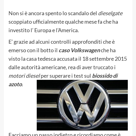
Non si è ancora spento lo scandalo del
dieselgate
scoppiato ufficialmente qualche mese fa che ha
investito l’ Europa e l’America.
E’ grazie ad alcuni controlli approfonditi che è
emerso con il botto il
caso Volkswagen
che ha
visto la casa tedesca accusata il 18 settembre 2015
dalle autorità americane, rea di aver truccato i
motori diesel
per superare i test sul
biossido di
azoto
.
Facciamo un passo indietro e ricordiamo come è