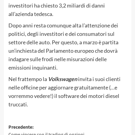
investitori ha chiesto 3,2 miliardi di danni
all’azienda tedesca.
Dopo anni resta comunque alta l’attenzione dei
politici, degli investitori e dei consumatori sul
settore delle auto. Per questo, a marzo è partita
un’inchiesta del Parlamento europeo che dovrà
indagare sulle frodi nelle misurazioni delle
emissioni inquinanti.
Nel frattempo la
Volkswagen
invita i suoi clienti
nelle officine per aggiornare gratuitamente (…e
vorremmo vedere!) il software dei motori diesel
truccati.
Navigazione
Precedente:
Come vincere con il trading di opzioni