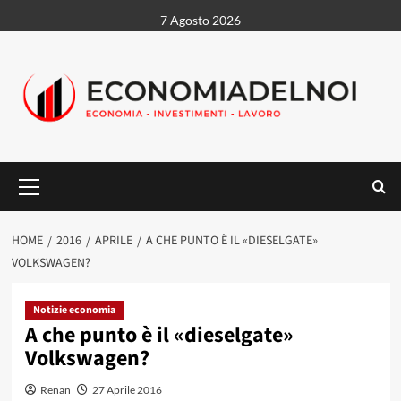
Vai
7 Agosto 2026
al
contenuto
Menu
principale
HOME
2016
APRILE
A CHE PUNTO È IL «DIESELGATE»
VOLKSWAGEN?
Notizie economia
A che punto è il «dieselgate»
Volkswagen?
Renan
27 Aprile 2016