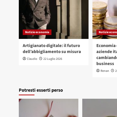
Notizie economia
Notizie econ
Artigianato digitale: il futuro
Economia c
dell’abbigliamento su misura
aziende it
cambiando
Claudio
22 Luglio 2026
business
Renan
2
Potresti esserti perso