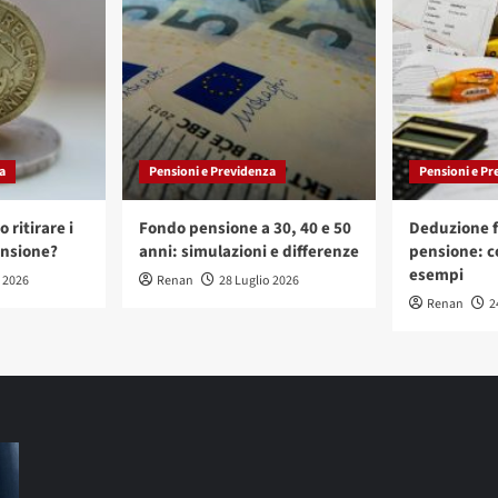
a
Pensioni e Previdenza
Pensioni e Pr
 ritirare i
Fondo pensione a 30, 40 e 50
Deduzione f
ensione?
anni: simulazioni e differenze
pensione: c
esempi
o 2026
Renan
28 Luglio 2026
Renan
2