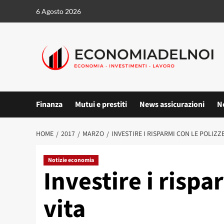
Vai
6 Agosto 2026
al
contenuto
Finanza
Mutui e prestiti
News assicurazioni
N
HOME
2017
MARZO
INVESTIRE I RISPARMI CON LE POLIZZE
Notizie economia
Investire i rispa
vita