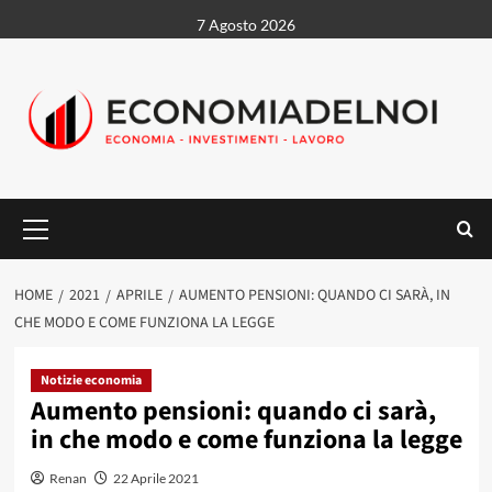
Vai
7 Agosto 2026
al
contenuto
Menu
principale
HOME
2021
APRILE
AUMENTO PENSIONI: QUANDO CI SARÀ, IN
CHE MODO E COME FUNZIONA LA LEGGE
Notizie economia
Aumento pensioni: quando ci sarà,
in che modo e come funziona la legge
Renan
22 Aprile 2021