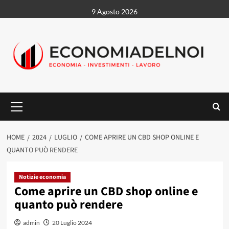
Vai
9 Agosto 2026
al
contenuto
Menu
principale
HOME
2024
LUGLIO
COME APRIRE UN CBD SHOP ONLINE E
QUANTO PUÒ RENDERE
Notizie economia
Come aprire un CBD shop online e
quanto può rendere
admin
20 Luglio 2024