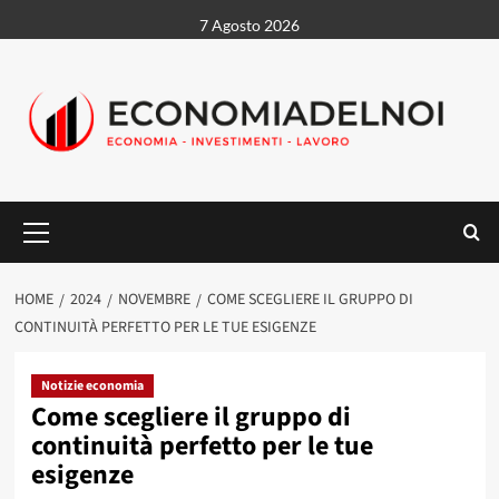
Vai
7 Agosto 2026
al
contenuto
Menu
principale
HOME
2024
NOVEMBRE
COME SCEGLIERE IL GRUPPO DI
CONTINUITÀ PERFETTO PER LE TUE ESIGENZE
Notizie economia
Come scegliere il gruppo di
continuità perfetto per le tue
esigenze