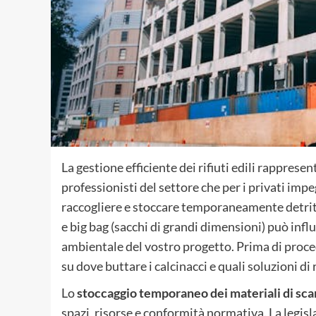
La gestione efficiente dei rifiuti edili rappresent
professionisti del settore che per i privati impe
raccogliere e stoccare temporaneamente detriti e
e big bag (sacchi di grandi dimensioni) può inf
ambientale del vostro progetto. Prima di proce
su dove buttare i calcinacci e quali soluzioni di
Lo
stoccaggio temporaneo dei materiali di sca
spazi, risorse e conformità normativa. La legisl