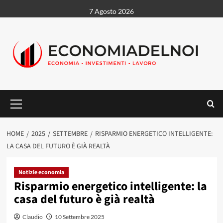
Vai
7 Agosto 2026
al
contenuto
Menu
principale
HOME
2025
SETTEMBRE
RISPARMIO ENERGETICO INTELLIGENTE:
LA CASA DEL FUTURO È GIÀ REALTÀ
Notizie economia
Risparmio energetico intelligente: la
casa del futuro è già realtà
Claudio
10 Settembre 2025