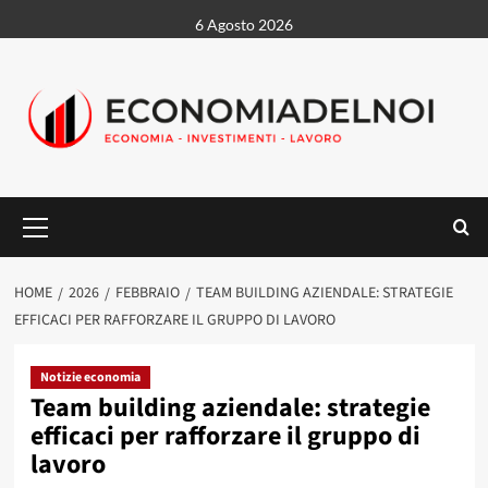
Vai
6 Agosto 2026
al
contenuto
Menu
principale
HOME
2026
FEBBRAIO
TEAM BUILDING AZIENDALE: STRATEGIE
EFFICACI PER RAFFORZARE IL GRUPPO DI LAVORO
Notizie economia
Team building aziendale: strategie
efficaci per rafforzare il gruppo di
lavoro