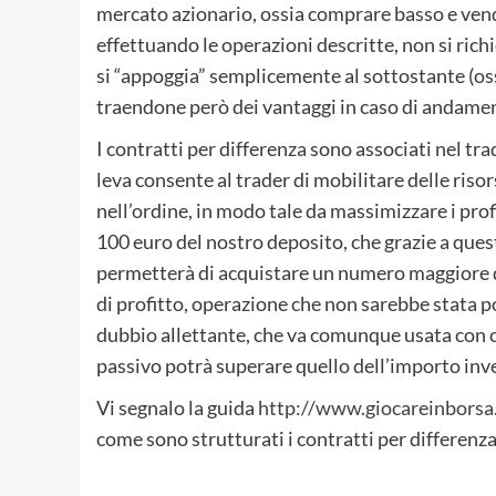
mercato azionario, ossia comprare basso e vende
effettuando le operazioni descritte, non si richi
si “appoggia” semplicemente al sottostante (ossi
traendone però dei vantaggi in caso di andame
I contratti per differenza sono associati nel trad
leva consente al trader di mobilitare delle riso
nell’ordine, in modo tale da massimizzare i prof
100 euro del nostro deposito, che grazie a que
permetterà di acquistare un numero maggiore d
di profitto, operazione che non sarebbe stata po
dubbio allettante, che va comunque usata con co
passivo potrà superare quello dell’importo inve
Vi segnalo la guida
http://www.giocareinborsa
come sono strutturati i contratti per differenza