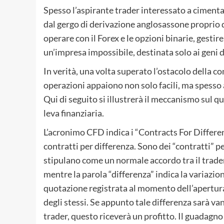
Spesso l’aspirante trader interessato a cimentar
dal gergo di derivazione anglosassone proprio 
operare con il Forex e le opzioni binarie, gestire
un’impresa impossibile, destinata solo ai geni d
In verità, una volta superato l’ostacolo della c
operazioni appaiono non solo facili, ma spesso an
Qui di seguito si illustrerà il meccanismo sul 
leva finanziaria.
L’acronimo CFD indica i “Contracts For Differen
contratti per differenza. Sono dei “contratti” p
stipulano come un normale accordo tra il trader 
mentre la parola “differenza” indica la variazio
quotazione registrata al momento dell’apertura
degli stessi. Se appunto tale differenza sarà van
trader, questo riceverà un profitto. Il guadagno 