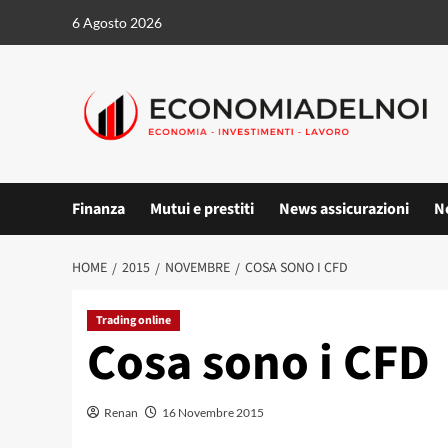
Vai
6 Agosto 2026
al
contenuto
Finanza
Mutui e prestiti
News assicurazioni
N
HOME
2015
NOVEMBRE
COSA SONO I CFD
Trading online
Cosa sono i CFD
Renan
16 Novembre 2015