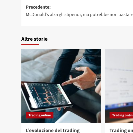
Navigazione
Precedente:
McDonald’s alza gli stipendi, ma potrebbe non bastar
articolo
Altre storie
Trading online
Trading onli
L’evoluzione del trading
Trading on