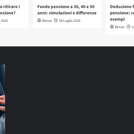
 ritirare i
Fondo pensione a 30, 40 e 50
Deduzione f
ensione?
anni: simulazioni e differenze
pensione: c
esempi
o 2026
Renan
28 Luglio 2026
Renan
2