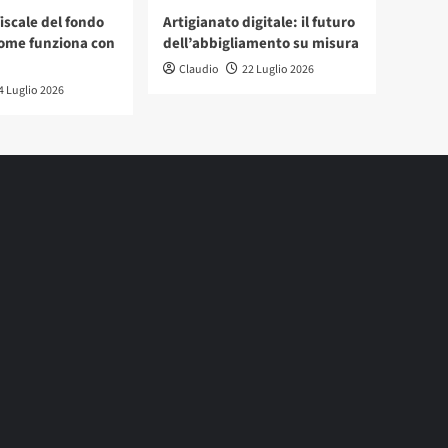
iscale del fondo
Artigianato digitale: il futuro
ome funziona con
dell’abbigliamento su misura
Claudio
22 Luglio 2026
4 Luglio 2026