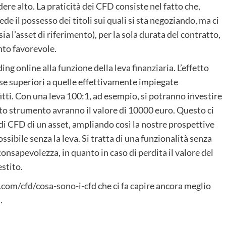
re alto. La praticità dei CFD consiste nel fatto che,
ede il possesso dei titoli sui quali si sta negoziando, ma ci
a l’asset di riferimento), per la sola durata del contratto,
nto favorevole.
ing online alla funzione della leva finanziaria. L’effetto
rse superiori a quelle effettivamente impiegate
itti. Con una leva 100:1, ad esempio, si potranno investire
sto strumento avranno il valore di 10000 euro. Questo ci
i CFD di un asset, ampliando così la nostre prospettive
ssibile senza la leva. Si tratta di una funzionalità senza
nsapevolezza, in quanto in caso di perdita il valore del
stito.
.com/cfd/cosa-sono-i-cfd
che ci fa capire ancora meglio
.