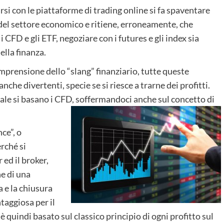
si con le piattaforme di trading online si fa spaventare
del settore economico e ritiene, erroneamente, che
 i CFD e gli ETF, negoziare con i futures e gli index sia
ella finanza.
omprensione dello “slang” finanziario, tutte queste
che divertenti, specie se si riesce a trarne dei profitti.
quale si basano i CFD, soffermandoci anche sul concetto di
ce”, o
erché si
ed il broker,
ne di una
 e la chiusura
taggiosa per il
è quindi basato sul classico principio di ogni profitto sul