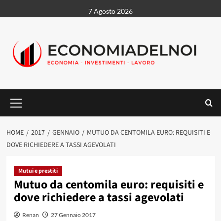
Vai
7 Agosto 2026
al
contenuto
Menu
principale
HOME
2017
GENNAIO
MUTUO DA CENTOMILA EURO: REQUISITI E
DOVE RICHIEDERE A TASSI AGEVOLATI
Mutui e prestiti
Mutuo da centomila euro: requisiti e
dove richiedere a tassi agevolati
Renan
27 Gennaio 2017