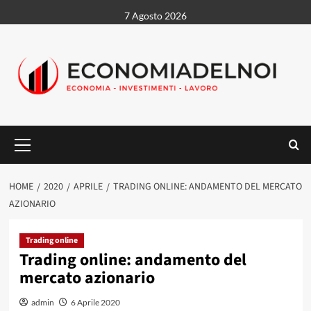
Vai
7 Agosto 2026
al
contenuto
Menu
principale
HOME
2020
APRILE
TRADING ONLINE: ANDAMENTO DEL MERCATO
AZIONARIO
Trading online
Trading online: andamento del
mercato azionario
admin
6 Aprile 2020