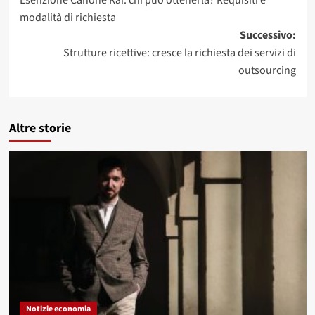
Esenzione Canone Rai: chi può ottenerla? Requisiti e
articolo
modalità di richiesta
Successivo:
Strutture ricettive: cresce la richiesta dei servizi di
outsourcing
Altre storie
Notizie economia