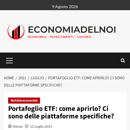
Vai
9 Agosto 2026
al
contenuto
Menu
principale
HOME
2021
LUGLIO
PORTAFOGLIO ETF: COME APRIRLO? CI SONO
DELLE PIATTAFORME SPECIFICHE?
Notizie economia
Portafoglio ETF: come aprirlo? Ci
sono delle piattaforme specifiche?
Renan
12 Luglio 2021