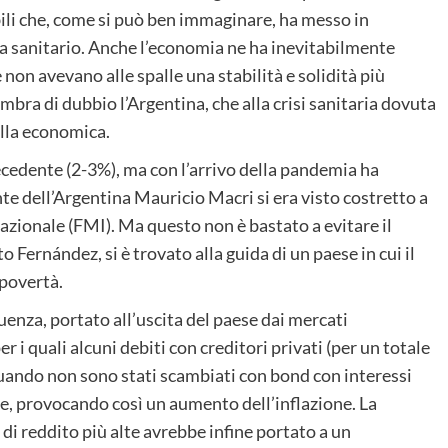
ili che, come si può ben immaginare, ha messo in
ta sanitario. Anche l’economia ne ha inevitabilmente
e non avevano alle spalle una stabilità e solidità più
mbra di dubbio l’Argentina, che alla crisi sanitaria dovuta
lla economica.
precedente (2-3%), ma con l’arrivo della pandemia ha
ente dell’Argentina Mauricio Macri si era visto costretto a
azionale (FMI). Ma questo non è bastato a evitare il
o Fernández, si è trovato alla guida di un paese in cui il
 povertà.
uenza, portato all’uscita del paese dai mercati
er i quali alcuni debiti con creditori privati (per un totale
 quando non sono stati scambiati con bond con interessi
te, provocando così un aumento dell’inflazione. La
di reddito più alte avrebbe infine portato a un