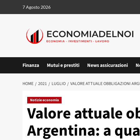
Vai
7 Agosto 2026
al
contenuto
Finanza
Mutui e prestiti
News assicurazioni
N
HOME
2021
LUGLIO
VALORE ATTUALE OBBLIGAZIONI AR
Notizie economia
Valore attuale o
Argentina: a q