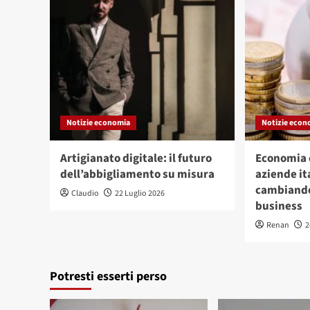
Notizie economia
Notizie econ
Artigianato digitale: il futuro
Economia c
dell’abbigliamento su misura
aziende it
cambiando
Claudio
22 Luglio 2026
business
Renan
2
Potresti esserti perso