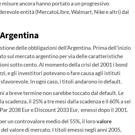
re misure ancora hanno portato a un progressivo
derevole entità (MercatoLibre, Walmart, Nike e altri) dal
 Argentina
stione delle obbligazioni dell’Argentina. Prima dell’inizio
to sul mercato argentino per via delle caratteristiche
zioni sotto cento. Al momento della crisi del 2001 i bond
i, e gli investitori potevano o fare causa agli istituti
favorevole. In ogni caso, i titoli andarono in default.
ini a breve termine non sarebbe toccato dal default. Le
a scadenza, il 25% a tre mesi dalla scadenza e il 60% a sei
 i Par 2038 Eur e Discount 2033 Eur, emessi dopo il 2001.
per un controvalore medio del 55%, il loro
valore
del valore di mercato. I titoli emessi negli anni 2005,