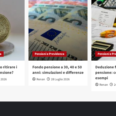
a
Pensioni e Previdenza
Pensioni e Pr
 ritirare i
Fondo pensione a 30, 40 e 50
Deduzione f
ensione?
anni: simulazioni e differenze
pensione: c
esempi
o 2026
Renan
28 Luglio 2026
Renan
2