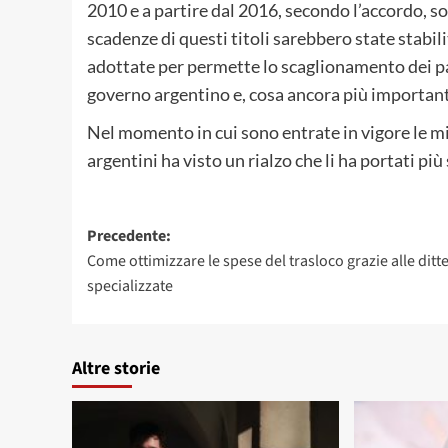
2010 e a partire dal 2016, secondo l’accordo, son
scadenze di questi titoli sarebbero state stabi
adottate per permette lo scaglionamento dei pag
governo argentino e, cosa ancora più importante
Nel momento in cui sono entrate in vigore le mi
argentini ha visto un rialzo che li ha portati più
Navigazione
Precedente:
Come ottimizzare le spese del trasloco grazie alle ditt
articolo
specializzate
Altre storie