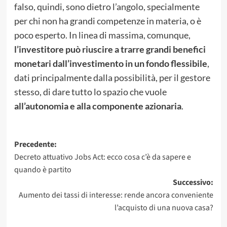
falso, quindi, sono dietro l’angolo, specialmente
per chi non ha grandi competenze in materia, o è
poco esperto. In linea di massima, comunque,
l’investitore può
riuscire a trarre grandi benefici
monetari dall’investimento in un fondo flessibile
,
dati principalmente dalla possibilità, per il gestore
stesso, di dare tutto lo spazio che vuole
all’autonomia e alla componente azionaria
.
Navigazione
Precedente:
Decreto attuativo Jobs Act: ecco cosa c’è da sapere e
articolo
quando è partito
Successivo:
Aumento dei tassi di interesse: rende ancora conveniente
l’acquisto di una nuova casa?