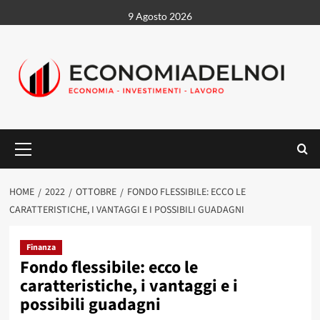
Vai
9 Agosto 2026
al
contenuto
Menu
principale
HOME
2022
OTTOBRE
FONDO FLESSIBILE: ECCO LE
CARATTERISTICHE, I VANTAGGI E I POSSIBILI GUADAGNI
Finanza
Fondo flessibile: ecco le
caratteristiche, i vantaggi e i
possibili guadagni