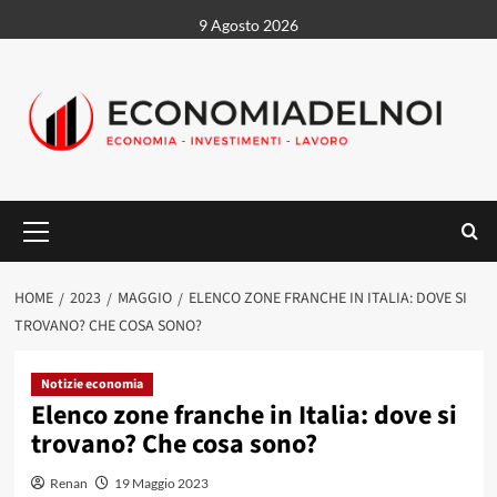
Vai
9 Agosto 2026
al
contenuto
Menu
principale
HOME
2023
MAGGIO
ELENCO ZONE FRANCHE IN ITALIA: DOVE SI
TROVANO? CHE COSA SONO?
Notizie economia
Elenco zone franche in Italia: dove si
trovano? Che cosa sono?
Renan
19 Maggio 2023