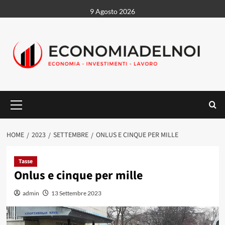
Vai
9 Agosto 2026
al
contenuto
Menu
principale
HOME
2023
SETTEMBRE
ONLUS E CINQUE PER MILLE
Tasse
Onlus e cinque per mille
admin
13 Settembre 2023