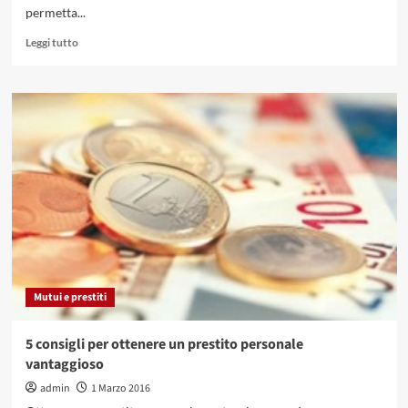
permetta...
Leggi
Leggi tutto
di
più
su
Come
scegliere
un
conto
corrente
e
non
pentirsene.
Mutui e prestiti
5 consigli per ottenere un prestito personale
vantaggioso
admin
1 Marzo 2016