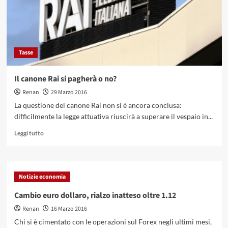
Tasse
Il canone Rai si pagherà o no?
Renan
29 Marzo 2016
La questione del canone Rai non si è ancora conclusa:
difficilmente la legge attuativa riuscirà a superare il vespaio in...
Leggi
Leggi tutto
di
più
su
Il
Notizie economia
canone
Rai
Cambio euro dollaro, rialzo inatteso oltre 1.12
si
Renan
16 Marzo 2016
pagherà
o
Chi si è cimentato con le operazioni sul Forex negli ultimi mesi,