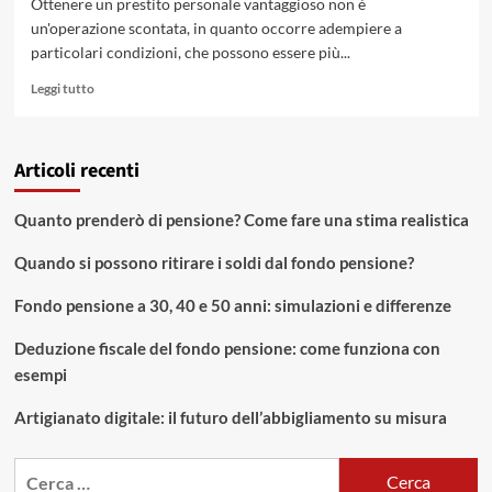
Ottenere un prestito personale vantaggioso non è
un'operazione scontata, in quanto occorre adempiere a
particolari condizioni, che possono essere più...
Leggi
Leggi tutto
di
più
su
Articoli recenti
5
consigli
per
Quanto prenderò di pensione? Come fare una stima realistica
ottenere
un
Quando si possono ritirare i soldi dal fondo pensione?
prestito
personale
Fondo pensione a 30, 40 e 50 anni: simulazioni e differenze
vantaggioso
Deduzione fiscale del fondo pensione: come funziona con
esempi
Artigianato digitale: il futuro dell’abbigliamento su misura
Ricerca