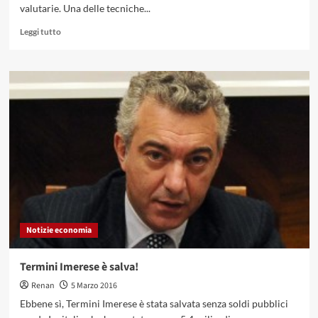
valutarie. Una delle tecniche...
Leggi
Leggi tutto
di
più
su
Gli
indicatori
trading
più
usati
nel
Forex
Notizie economia
Termini Imerese è salva!
Renan
5 Marzo 2016
Ebbene sì, Termini Imerese è stata salvata senza soldi pubblici