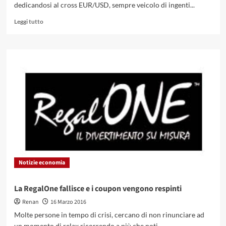
no?
dedicandosi al cross EUR/USD, sempre veicolo di ingenti...
Leggi
Leggi tutto
di
più
su
Cambio
euro
dollaro,
rialzo
inatteso
oltre
1.12
Notizie economia
La RegalOne fallisce e i coupon vengono respinti
Renan
16 Marzo 2016
Molte persone in tempo di crisi, cercano di non rinunciare ad
un momento di relax ricorrendo a più che noti...