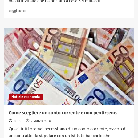
ma da Invitalia che ha portato a casa 5,4 miliardi...
Leggi
Leggi tutto
di
più
su
Termini
Imerese
è
salva!
Notizie economia
Come scegliere un conto corrente e non pentirsene.
admin
2 Marzo 2016
Quasi tutti oramai necessitano di un conto corrente, ovvero di
un contratto da stipulare con un istituto bancario che