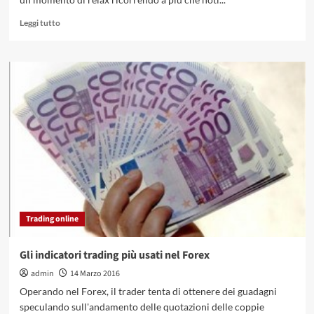
Leggi
Leggi tutto
di
più
su
La
RegalOne
fallisce
e
i
coupon
vengono
respinti
Trading online
Gli indicatori trading più usati nel Forex
admin
14 Marzo 2016
Operando nel Forex, il trader tenta di ottenere dei guadagni
speculando sull'andamento delle quotazioni delle coppie