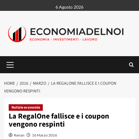
Vai
6 Agosto 2026
al
contenuto
Menu
principale
HOME
2016
MARZO
LA REGALONE FALLISCE E I COUPON
VENGONO RESPINTI
Notizie economia
La RegalOne fallisce e i coupon
vengono respinti
Renan
16 Marzo 2016