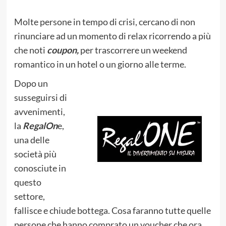
Molte persone in tempo di crisi, cercano di non
rinunciare ad un momento di relax ricorrendo a più
che noti
coupon,
per trascorrere un weekend
romantico in un hotel o un giorno alle terme.
Dopo un
susseguirsi di
avvenimenti,
la
RegalOn
e,
una delle
società più
conosciute in
questo
settore,
fallisce e chiude bottega. Cosa faranno tutte quelle
persone che hanno comprato un voucher che ora