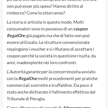
non può esser più speso? Hanno diritto al
rimborso? Come lo otterranno?
La storia si articola in questo modo. Molti
consumatori sono in possesso di un
coupon
RegalOn
e già pagato ma che di fatto non può
essere utilizzato. Le strutture convenzionate
respingono i voucher e si rifiutano di accettare i
coupon perchè la società in questione risulta, da
anni, inadempiente nei loro confronti.
L’
Autorità garante per la concorrenza
ha avviato
con la
RegalOne
molti procedimenti per pratiche
commerciali scorrette e truffaldine. Da poco è
stato anche dichiarato il fallimento effettivo dal
Tribunale di Perugia.
Come affermano gli esperti di
Altroconsumo
,