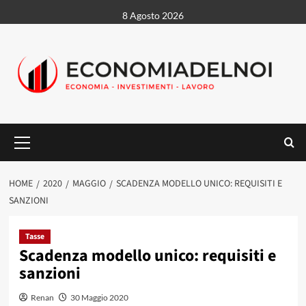
Vai
8 Agosto 2026
al
contenuto
Menu
principale
HOME
2020
MAGGIO
SCADENZA MODELLO UNICO: REQUISITI E
SANZIONI
Tasse
Scadenza modello unico: requisiti e
sanzioni
Renan
30 Maggio 2020