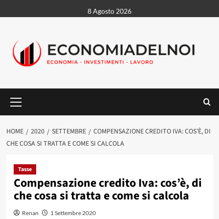
Vai
8 Agosto 2026
al
contenuto
Menu
principale
HOME
2020
SETTEMBRE
COMPENSAZIONE CREDITO IVA: COS’È, DI
CHE COSA SI TRATTA E COME SI CALCOLA
Tasse
Compensazione credito Iva: cos’è, di
che cosa si tratta e come si calcola
Renan
1 Settembre 2020