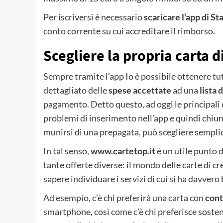
Per iscriversi è necessario
scaricare l’app di St
conto corrente su cui accreditare il rimborso.
Scegliere la propria carta di
Sempre tramite l’app Io è possibile ottenere tutt
dettagliato delle
spese accettate
ad una
lista 
pagamento. Detto questo, ad oggi le principal
problemi di inserimento nell’app e quindi chiun
munirsi di una prepagata, può scegliere semplic
In tal senso,
www.cartetop.it
è un utile punto d
tante offerte diverse: il mondo delle carte di cr
sapere individuare i servizi di cui si ha davvero
Ad esempio, c’è chi preferirà una carta con
cont
smartphone, così come c’è chi preferisce sost