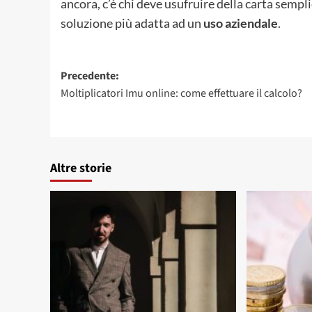
ancora, c’è chi deve usufruire della carta sem
soluzione più adatta ad un
uso aziendale
.
Navigazione
Precedente:
Moltiplicatori Imu online: come effettuare il calcolo?
articolo
Altre storie