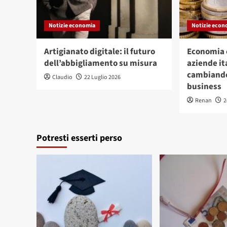
Notizie economia
Notizie econ
Artigianato digitale: il futuro
Economia c
dell’abbigliamento su misura
aziende it
cambiando
Claudio
22 Luglio 2026
business
Renan
2
Potresti esserti perso