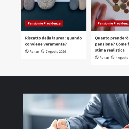
Pensioni e Previdenza
Pensioni e Previdenz
Riscatto della laurea: quando
Quanto prenderò 
conviene veramente?
pensione? Come f
stima realistica
Renan
7 Agosto 2026
Renan
4 Agosto