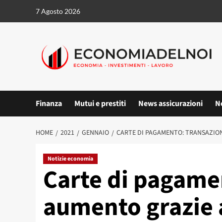
Vai
7 Agosto 2026
al
contenuto
Finanza
Mutui e prestiti
News assicurazioni
N
HOME
2021
GENNAIO
CARTE DI PAGAMENTO: TRANSAZION
Notizie economia
Carte di pagamen
aumento grazie 