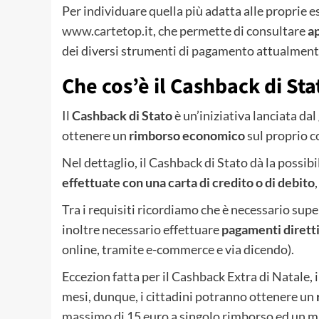
Per individuare quella più adatta alle proprie es
www.cartetop.it
, che permette di consultare
a
dei diversi strumenti di pagamento attualmente
Che cos’è il Cashback di Sta
Il
Cashback di Stato
è un’iniziativa lanciata dal
ottenere un
rimborso economico
sul proprio c
Nel dettaglio, il Cashback di Stato dà la possib
effettuate con una carta di credito o di debito
Tra i requisiti ricordiamo che è necessario supe
inoltre necessario effettuare
pagamenti diretti
online, tramite e-commerce e via dicendo).
Eccezion fatta per il Cashback Extra di Natale,
mesi, dunque, i cittadini potranno ottenere un
massimo di 15 euro a singolo rimborso ed un m