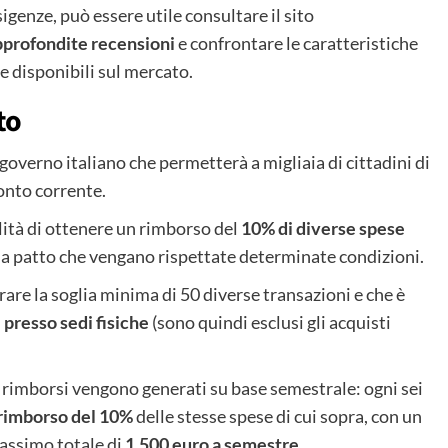
igenze, può essere utile consultare il sito
pprofondite recensioni
e confrontare le caratteristiche
 disponibili sul mercato.
to
 governo italiano che permetterà a migliaia di cittadini di
onto corrente.
ilità di ottenere un rimborso del
10% di diverse spese
, a patto che vengano rispettate determinate condizioni.
rare la soglia minima di 50 diverse transazioni e che è
 presso sedi fisiche
(sono quindi esclusi gli acquisti
 i rimborsi vengono generati su base semestrale: ogni sei
rimborso del
10%
delle stesse spese di cui sopra, con un
assimo totale di
1.500 euro a semestre
.