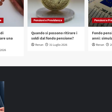
a
Pensioni e Previdenza
Pensioni e Pr
di
Quando si possono ritirare i
Fondo pensi
are una
soldi dal fondo pensione?
anni: simula
Renan
31 Luglio 2026
Renan
2
 2026