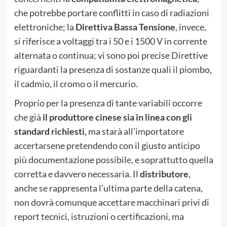
che potrebbe portare conflitti in caso di radiazioni
elettroniche; la
Direttiva Bassa Tensione
, invece,
si riferisce a voltaggi tra i 50 e i 1500 V in corrente
alternata o continua; vi sono poi precise Direttive
riguardanti la presenza di sostanze quali il piombo,
il cadmio, il cromo o il mercurio.
Proprio per la presenza di tante variabili occorre
che già
il produttore cinese sia in linea con gli
standard richiesti,
ma starà all’importatore
accertarsene pretendendo con il giusto anticipo
più documentazione possibile, e soprattutto quella
corretta e davvero necessaria. Il
distributore
,
anche se rappresenta l’ultima parte della catena,
non dovrà comunque accettare macchinari privi di
report tecnici, istruzioni o certificazioni, ma