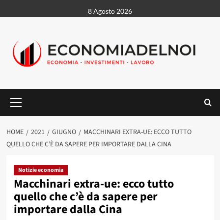
Vai
8 Agosto 2026
al
contenuto
Menu
principale
HOME
2021
GIUGNO
MACCHINARI EXTRA-UE: ECCO TUTTO
QUELLO CHE C’È DA SAPERE PER IMPORTARE DALLA CINA
Notizie economia
Macchinari extra-ue: ecco tutto
quello che c’è da sapere per
importare dalla Cina