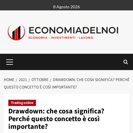
Vai
8 Agosto 2026
al
contenuto
Menu
principale
HOME
2021
OTTOBRE
DRAWDOWN: CHE COSA SIGNIFICA? PERCHÉ
QUESTO CONCETTO È COSÌ IMPORTANTE?
Trading online
Drawdown: che cosa significa?
Perché questo concetto è così
importante?