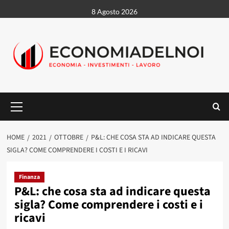
Vai
8 Agosto 2026
al
contenuto
Menu
principale
HOME
2021
OTTOBRE
P&L: CHE COSA STA AD INDICARE QUESTA
SIGLA? COME COMPRENDERE I COSTI E I RICAVI
Finanza
P&L: che cosa sta ad indicare questa
sigla? Come comprendere i costi e i
ricavi