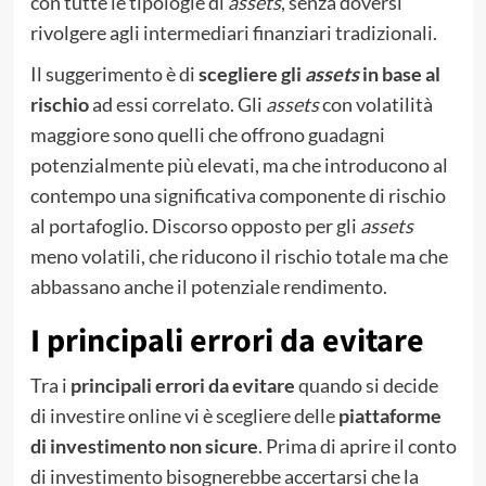
con tutte le tipologie di
assets
, senza doversi
rivolgere agli intermediari finanziari tradizionali.
Il suggerimento è di
scegliere gli
assets
in base al
rischio
ad essi correlato. Gli
assets
con volatilità
maggiore sono quelli che offrono guadagni
potenzialmente più elevati, ma che introducono al
contempo una significativa componente di rischio
al portafoglio. Discorso opposto per gli
assets
meno volatili, che riducono il rischio totale ma che
abbassano anche il potenziale rendimento.
I principali errori da evitare
Tra i
principali errori da evitare
quando si decide
di investire online vi è scegliere delle
piattaforme
di investimento non sicure
. Prima di aprire il conto
di investimento bisognerebbe accertarsi che la