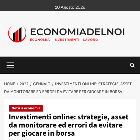
Vai
10 Agosto 2026
al
contenuto
Menu
principale
HOME
2022
GENNAIO
INVESTIMENTI ONLINE: STRATEGIE, ASSET
DA MONITORARE ED ERRORI DA EVITARE PER GIOCARE IN BORSA
Notizie economia
Investimenti online: strategie, asset
da monitorare ed errori da evitare
per giocare in borsa