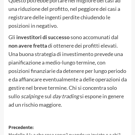
Questo potrebbe portare nel migliore dei casi ad
una riduzione del profitto, nel peggiore dei casi a
registrare delle ingenti perdite chiudendo le
posizioni in negativo.
Gli
investitori di successo
sono accomunati dal
non avere fretta
di ottenere dei profitti elevati.
Una buona strategia di investimento prevede una
pianificazione a medio-lungo termine, con
posizioni finanziarie da detenere per lungo periodo
e da affiancare eventualmente a delle operazioni da
gestire nel breve termine. Chi si concentra solo
sullo
scalping
e sul
day trading
si espone in genere
ad un rischio maggiore.
Navigazione
Precedente: