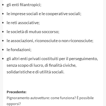
gli enti filantropici;
le imprese sociali e le cooperative sociali;
le reti associative;
le società di mutuo soccorso;
le associazioni, riconosciute o non riconosciute;
le fondazioni;
gli altri enti privati costituiti per il perseguimento,
senza scopo di lucro, di finalità civiche,
solidaristiche e di utilità sociali.
Navigazione
Precedente:
Pignoramento autovetture: come funziona? È possibile
articolo
opporsi?