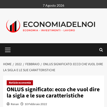
Vai
7 Agosto 2026
al
contenuto
Menu
principale
HOME
2022
FEBBRAIO
ONLUS SIGNIFICATO: ECCO CHE VUOL DIRE
LA SIGLA E LE SUE CARATTERISTICHE
Notizie economia
ONLUS significato: ecco che vuol dire
la sigla e le sue caratteristiche
Renan
10 Febbraio 2022