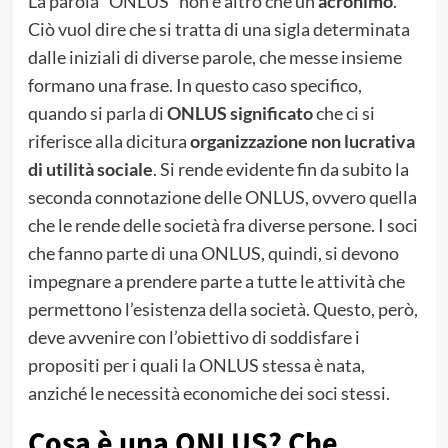
La parola “ONLUS” non è altro che un
acronimo
.
Ciò vuol dire che si tratta di una sigla determinata
dalle iniziali di diverse parole, che messe insieme
formano una frase. In questo caso specifico,
quando si parla di
ONLUS significato
che ci si
riferisce alla dicitura
organizzazione non lucrativa
di utilità sociale
. Si rende evidente fin da subito la
seconda connotazione delle
ONLUS
, ovvero quella
che le rende delle società fra diverse persone. I soci
che fanno parte di una
ONLUS
, quindi, si devono
impegnare a prendere parte a tutte le attività che
permettono l’esistenza della società. Questo, però,
deve avvenire con l’obiettivo di
soddisfare i
propositi per i quali la ONLUS stessa è nata,
anziché le necessità economiche dei soci stessi
.
Cosa è una ONLUS? Che