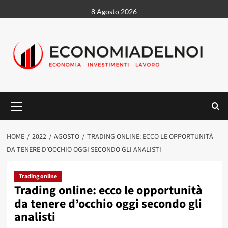
Vai
8 Agosto 2026
al
contenuto
Menu
principale
HOME
2022
AGOSTO
TRADING ONLINE: ECCO LE OPPORTUNITÀ
DA TENERE D’OCCHIO OGGI SECONDO GLI ANALISTI
Trading online
Trading online: ecco le opportunità
da tenere d’occhio oggi secondo gli
analisti