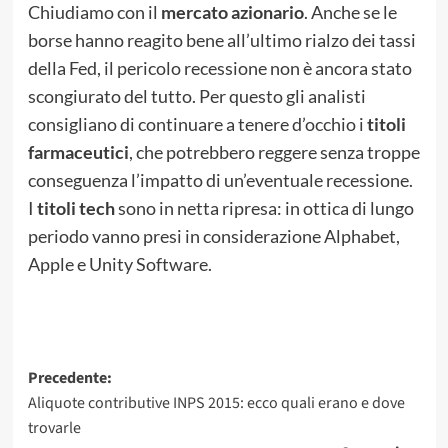
Chiudiamo con il
mercato azionario
. Anche se le
borse hanno reagito bene all’ultimo rialzo dei tassi
della Fed, il pericolo recessione non è ancora stato
scongiurato del tutto. Per questo gli analisti
consigliano di continuare a tenere d’occhio i
titoli
farmaceutici
, che potrebbero reggere senza troppe
conseguenza l’impatto di un’eventuale recessione.
I
titoli tech
sono in netta ripresa: in ottica di lungo
periodo vanno presi in considerazione Alphabet,
Apple e Unity Software.
Navigazione
Precedente:
Aliquote contributive INPS 2015: ecco quali erano e dove
articolo
trovarle