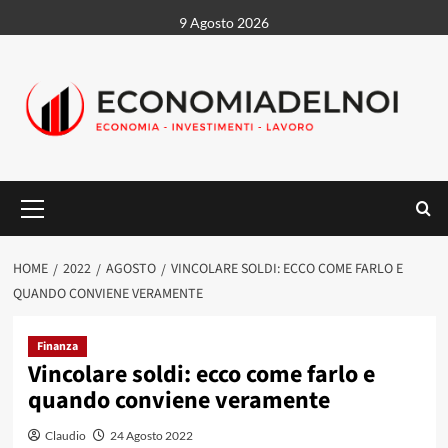
Vai
9 Agosto 2026
al
contenuto
Menu
principale
HOME
2022
AGOSTO
VINCOLARE SOLDI: ECCO COME FARLO E
QUANDO CONVIENE VERAMENTE
Finanza
Vincolare soldi: ecco come farlo e
quando conviene veramente
Claudio
24 Agosto 2022