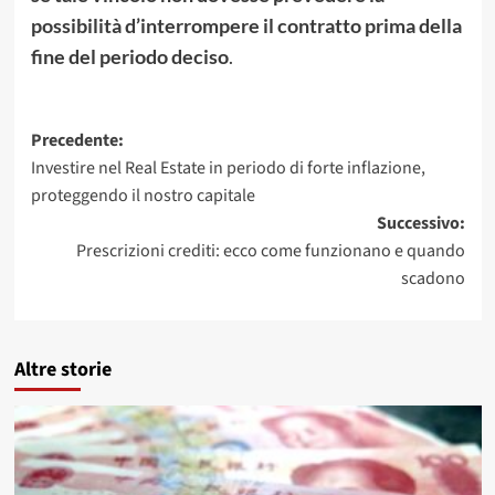
possibilità d’interrompere il contratto prima della
fine del periodo deciso
.
Navigazione
Precedente:
Investire nel Real Estate in periodo di forte inflazione,
articolo
proteggendo il nostro capitale
Successivo:
Prescrizioni crediti: ecco come funzionano e quando
scadono
Altre storie