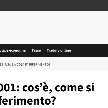
otizie economia
Tasse
Trading online
 SI USA E A COSA FA RIFERIMENTO?
001: cos’è, come si
iferimento?