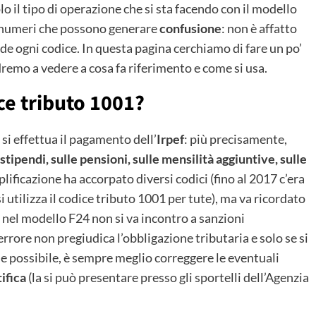
o il tipo di operazione che si sta facendo con il modello
i numeri che possono generare
confusione
: non è affatto
e ogni codice. In questa pagina cerchiamo di fare un po’
ndremo a vedere a cosa fa riferimento e come si usa.
ice tributo 1001?
 si effettua il pagamento dell’
Irpef
: più precisamente,
 stipendi, sulle pensioni, sulle mensilità aggiuntive, sulle
plificazione ha accorpato diversi codici (fino al 2017 c’era
i utilizza il codice tributo 1001 per tute), ma va ricordato
 nel modello F24 non si va incontro a sanzioni
rrore non pregiudica l’obbligazione tributaria e solo se si
e possibile, è sempre meglio correggere le eventuali
tifica
(la si può presentare presso gli sportelli dell’Agenzia