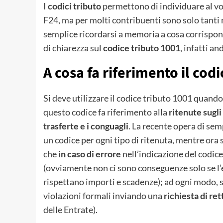
I
codici tributo
permettono di individuare al vol
F24, ma per molti contribuenti sono solo tant
semplice ricordarsi a memoria a cosa corrispond
di chiarezza sul
codice tributo 1001
, infatti a
A cosa fa riferimento il cod
Si deve utilizzare il codice tributo 1001 quando
questo codice fa riferimento alla
ritenute sugli
trasferte e i conguagli
. La recente opera di sem
un codice per ogni tipo di ritenuta, mentre ora s
che
in caso di errore
nell’indicazione del codice
(ovviamente non ci sono conseguenze solo se l’e
rispettano importi e scadenze); ad ogni modo, s
violazioni formali inviando una
richiesta di ret
delle Entrate).