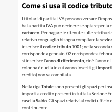
Come si usa il codice tribu
I titolari di partita IVA possono versare l’impos
ha la partita IVA può decidere se optare per la
cartaceo
. Per pagare le ritenute sulle retribuzio
relativo conguaglio bisogna compilare la
sezio
inserisce il
codice tributo 1001
; nella seconda 
corrisponde a gennaio, 02 corrisponde a febbrai
si inserisce l’
anno di riferimento
, cioè l’anno d
colonna è quella in cui vanno inseriti gli
importi
credito) non va compilata.
Nella riga
Totale
sono presenti gli spazi per in
importi a credito presenti in tutta la Sezione E
casella
Saldo
. Gli spazi relativi al codici uffic
contribuente.