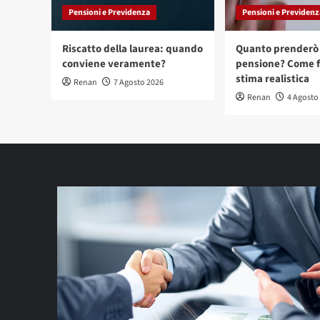
Pensioni e Previdenza
Pensioni e Previdenz
Riscatto della laurea: quando
Quanto prenderò 
conviene veramente?
pensione? Come f
stima realistica
Renan
7 Agosto 2026
Renan
4 Agosto