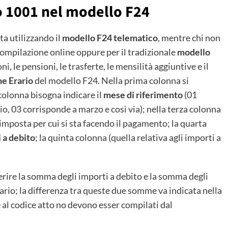
to 1001 nel modello F24
ta utilizzando il
modello F24 telematico
, mentre chi non
 compilazione online oppure per il tradizionale
modello
ni, le pensioni, le trasferte, le mensilità aggiuntive e il
ne Erario
del modello F24. Nella prima colonna si
colonna bisogna indicare il
mese di riferimento
(01
o, 03 corrisponde a marzo e così via); nella terza colonna
i imposta per cui si sta facendo il pagamento; la quarta
 a debito
; la quinta colonna (quella relativa agli importi a
serire la somma degli importi a debito e la somma degli
rario; la differenza tra queste due somme va indicata nella
io e al codice atto no devono esser compilati dal