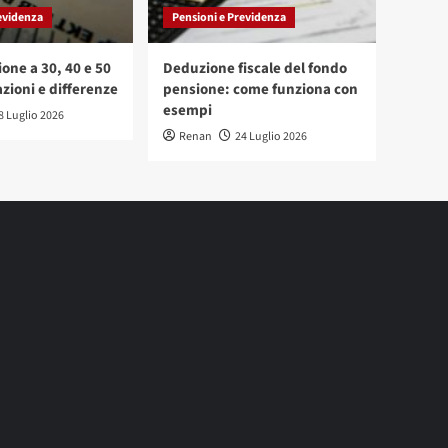
evidenza
Pensioni e Previdenza
one a 30, 40 e 50
Deduzione fiscale del fondo
zioni e differenze
pensione: come funziona con
esempi
8 Luglio 2026
Renan
24 Luglio 2026