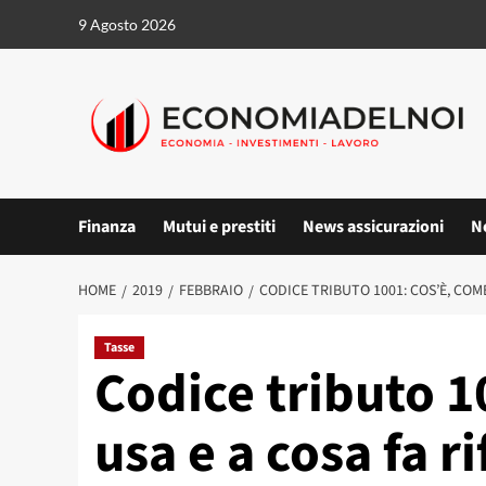
Vai
9 Agosto 2026
al
contenuto
Finanza
Mutui e prestiti
News assicurazioni
N
HOME
2019
FEBBRAIO
CODICE TRIBUTO 1001: COS’È, COME
Tasse
Codice tributo 1
usa e a cosa fa r