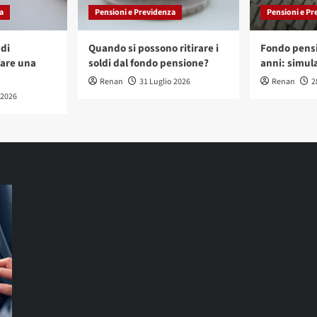
a
Pensioni e Previdenza
Pensioni e Pr
di
Quando si possono ritirare i
Fondo pensi
are una
soldi dal fondo pensione?
anni: simula
Renan
31 Luglio 2026
Renan
2
 2026