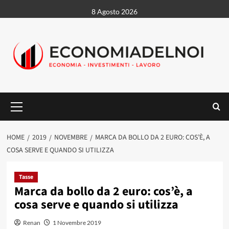
Vai
8 Agosto 2026
al
contenuto
Menu
principale
HOME
2019
NOVEMBRE
MARCA DA BOLLO DA 2 EURO: COS’È, A
COSA SERVE E QUANDO SI UTILIZZA
Tasse
Marca da bollo da 2 euro: cos’è, a
cosa serve e quando si utilizza
Renan
1 Novembre 2019