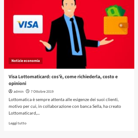
fiscale:
di
che
cosa
si
tratta,
come
pagare
meno
tasse?
Notizie economia
Visa Lottomaticard: cos’è, come richiederla, costo e
opinioni
admin
7 Ottobre 2019
Lottomatica è sempre attenta alle esigenze dei suoi clienti,
motivo per cui, in collaborazione con banca Sella, ha creato
Lottomaticard,...
Leggi
Leggi tutto
di
più