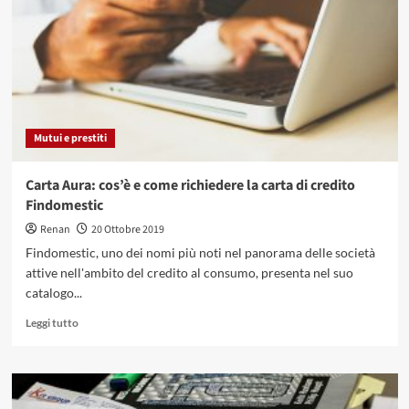
condominio:
elenco
e
registro
nazionale
Mutui e prestiti
Carta Aura: cos’è e come richiedere la carta di credito
Findomestic
Renan
20 Ottobre 2019
Findomestic, uno dei nomi più noti nel panorama delle società
attive nell'ambito del credito al consumo, presenta nel suo
catalogo...
Leggi
Leggi tutto
di
più
su
Carta
Aura: