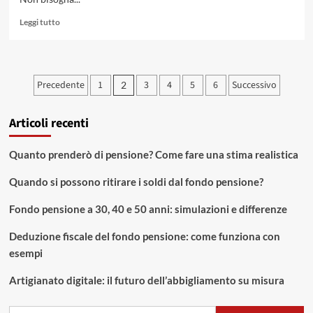
Leggi
Leggi tutto
di
più
su
Quanto
Paginazione
Precedente
1
3
4
5
6
Successivo
2
vale
degli
l’oro
usato?
Articoli recenti
articoli
Quotazione
aggiornata
e
Quanto prenderò di pensione? Come fare una stima realistica
come
vendere
Quando si possono ritirare i soldi dal fondo pensione?
Fondo pensione a 30, 40 e 50 anni: simulazioni e differenze
Deduzione fiscale del fondo pensione: come funziona con
esempi
Artigianato digitale: il futuro dell’abbigliamento su misura