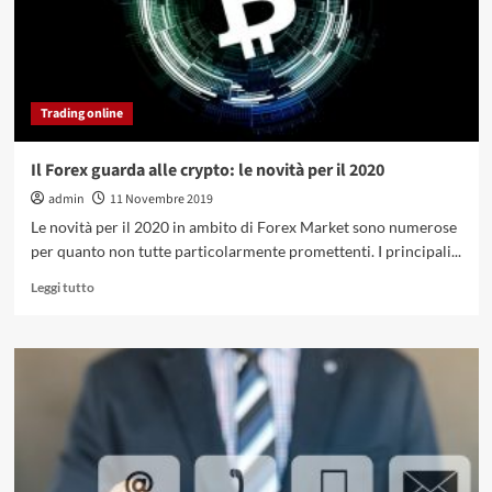
Trading online
Il Forex guarda alle crypto: le novità per il 2020
admin
11 Novembre 2019
Le novità per il 2020 in ambito di Forex Market sono numerose
per quanto non tutte particolarmente promettenti. I principali...
Leggi
Leggi tutto
di
più
su
Il
Forex
guarda
alle
crypto:
le