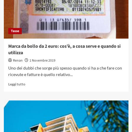
assistenza
per
reclami
Tasse
Marca da bollo da 2 euro: cos’è, a cosa serve e quando si
utilizza
Renan
1 Novembre 2019
Uno dei dubbi che sorge più spesso quando si ha a che fare con
ricevute e fatture è quello relativo...
Leggi
Leggi tutto
di
più
su
Marca
da
bollo
da
2