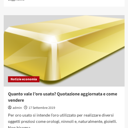
di
più
su
Detrazione
d’imposta:
cos’è,
come
si
calcola
e
come
si
compila
il
Notizie economia
modulo
Quanto vale l’oro usato? Quotazione aggiornata e come
vendere
admin
17 Settembre 2019
Per oro usato si intende l’oro utilizzato per realizzare diversi
oggetti preziosi come orologi, ninnoli e, naturalmente, gioielli.
Non bisogna...