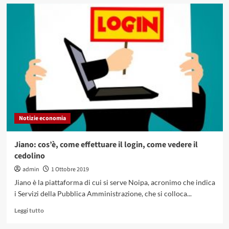
su
Visa
Lottomaticard:
cos’è,
come
richiederla,
costo
e
opinioni
Notizie economia
Jiano: cos’è, come effettuare il login, come vedere il
cedolino
admin
1 Ottobre 2019
Jiano è la piattaforma di cui si serve Noipa, acronimo che indica
i Servizi della Pubblica Amministrazione, che si colloca...
Leggi
Leggi tutto
di
più