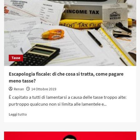
cos’è
e
come
richiedere
la
carta
di
credito
Findomestic
Tasse
Escapologia fiscale: di che cosa si tratta, come pagare
meno tasse?
Renan
14 Ottobre 2019
È capitato a tutti di lamentarsi a causa delle tasse troppo alte:
purtroppo qualcuno non si limita alle lamentele e...
Leggi
Leggi tutto
di
più
su
Escapologia