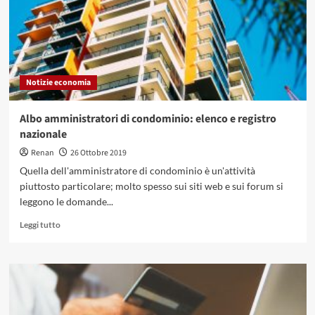
euro:
cos’è,
a
cosa
serve
e
Notizie economia
quando
si
utilizza
Albo amministratori di condominio: elenco e registro
nazionale
Renan
26 Ottobre 2019
Quella dell'amministratore di condominio è un'attività
piuttosto particolare; molto spesso sui siti web e sui forum si
leggono le domande...
Leggi
Leggi tutto
di
più
su
Albo
amministratori
di