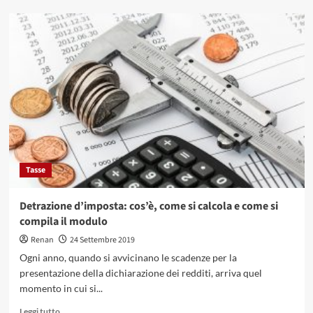
su
Jiano:
cos’è,
come
effettuare
il
login,
come
vedere
il
cedolino
Tasse
Detrazione d’imposta: cos’è, come si calcola e come si
compila il modulo
Renan
24 Settembre 2019
Ogni anno, quando si avvicinano le scadenze per la
presentazione della dichiarazione dei redditi, arriva quel
momento in cui si...
Leggi
Leggi tutto