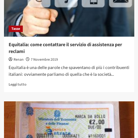
novità
per
il
2020
Tasse
Equitalia: come contattare il servizio di assistenza per
reclami
Renan
7 Novembre 2019
Equitalia è una delle parole che spaventano di più i contribuenti
italiani: ovviamente parliamo di quella che è la società...
Leggi
Leggi tutto
di
più
su
Equitalia:
come
contattare
il
servizio
di