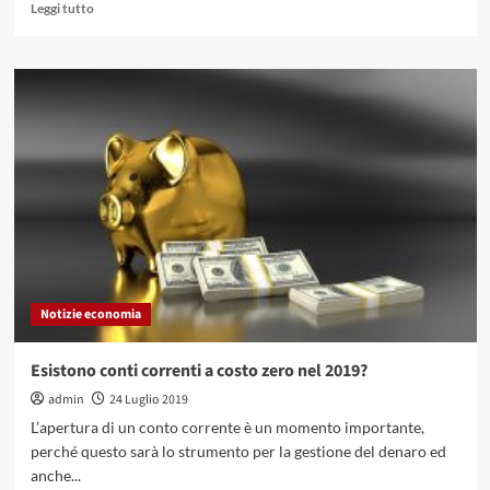
Leggi
Leggi tutto
di
più
su
Prestiti
Findomestic
per
liberi
professionisti:
fino
a
che
cifra
vengono
erogati?
Notizie economia
Esistono conti correnti a costo zero nel 2019?
admin
24 Luglio 2019
L’apertura di un conto corrente è un momento importante,
perché questo sarà lo strumento per la gestione del denaro ed
anche...