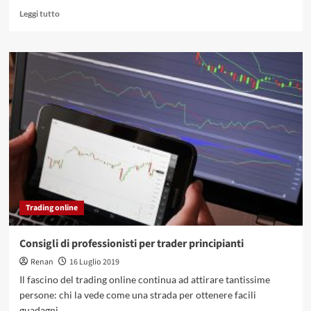
Leggi
Leggi tutto
di
più
su
Esistono
conti
correnti
a
costo
zero
nel
2019?
Trading online
Consigli di professionisti per trader principianti
Renan
16 Luglio 2019
Il fascino del trading online continua ad attirare tantissime
persone: chi la vede come una strada per ottenere facili
guadagni...