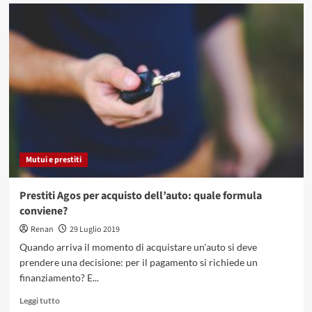
su
Liberatorie
assegni
per
protestati
e
impagati:
cosa
sono
e
come
si
Mutui e prestiti
ottengono?
Prestiti Agos per acquisto dell’auto: quale formula
conviene?
Renan
29 Luglio 2019
Quando arriva il momento di acquistare un'auto si deve
prendere una decisione: per il pagamento si richiede un
finanziamento? E...
Leggi
Leggi tutto
di