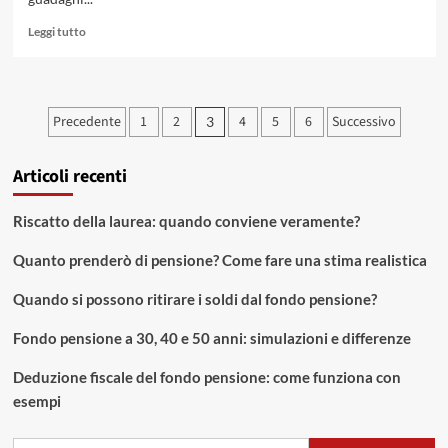
Leggi
Leggi tutto
di
più
su
Consigli
Paginazione
Precedente
1
2
4
5
6
Successivo
3
di
degli
professionisti
per
Articoli recenti
articoli
trader
principianti
Riscatto della laurea: quando conviene veramente?
Quanto prenderò di pensione? Come fare una stima realistica
Quando si possono ritirare i soldi dal fondo pensione?
Fondo pensione a 30, 40 e 50 anni: simulazioni e differenze
Deduzione fiscale del fondo pensione: come funziona con
esempi