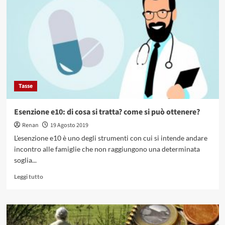
per
lo
studio:
esistono?
come
si
ottengono?
Tasse
Esenzione e10: di cosa si tratta? come si può ottenere?
Renan
19 Agosto 2019
L'esenzione e10 è uno degli strumenti con cui si intende andare
incontro alle famiglie che non raggiungono una determinata
soglia...
Leggi
Leggi tutto
di
più
su
Esenzione
e10: