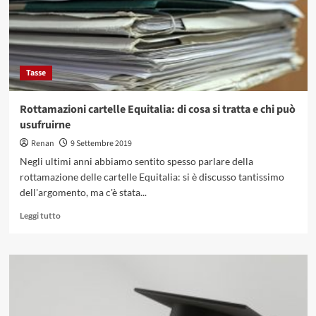
Tasse
Rottamazioni cartelle Equitalia: di cosa si tratta e chi può
usufruirne
Renan
9 Settembre 2019
Negli ultimi anni abbiamo sentito spesso parlare della
rottamazione delle cartelle Equitalia: si è discusso tantissimo
dell'argomento, ma c'è stata...
Leggi
Leggi tutto
di
più
su
Rottamazioni
cartelle
Equitalia:
di