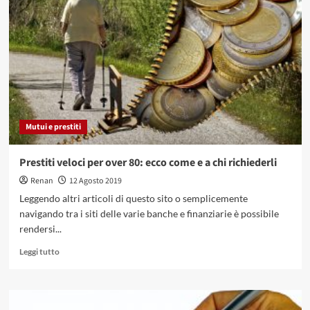
di
cosa
si
tratta?
come
si
può
ottenere?
Mutui e prestiti
Prestiti veloci per over 80: ecco come e a chi richiederli
Renan
12 Agosto 2019
Leggendo altri articoli di questo sito o semplicemente
navigando tra i siti delle varie banche e finanziarie è possibile
rendersi...
Leggi
Leggi tutto
di
più
su
Prestiti