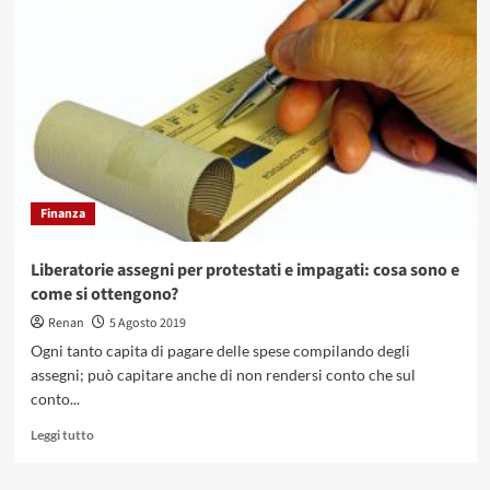
veloci
per
over
80:
ecco
come
e
a
chi
richiederli
Finanza
Liberatorie assegni per protestati e impagati: cosa sono e
come si ottengono?
Renan
5 Agosto 2019
Ogni tanto capita di pagare delle spese compilando degli
assegni; può capitare anche di non rendersi conto che sul
conto...
Leggi
Leggi tutto
di
più