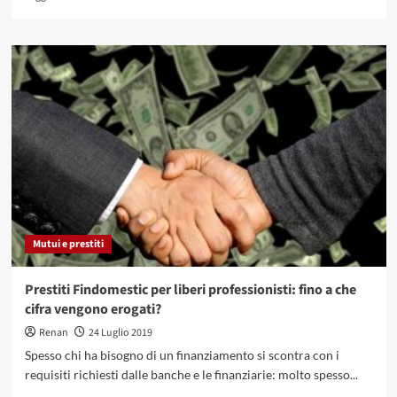
di
più
su
Rendita
vitalizia
immediata:
cos’è?
tasse
da
pagare
ed
altre
curiosità
Mutui e prestiti
Prestiti Findomestic per liberi professionisti: fino a che
cifra vengono erogati?
Renan
24 Luglio 2019
Spesso chi ha bisogno di un finanziamento si scontra con i
requisiti richiesti dalle banche e le finanziarie: molto spesso...