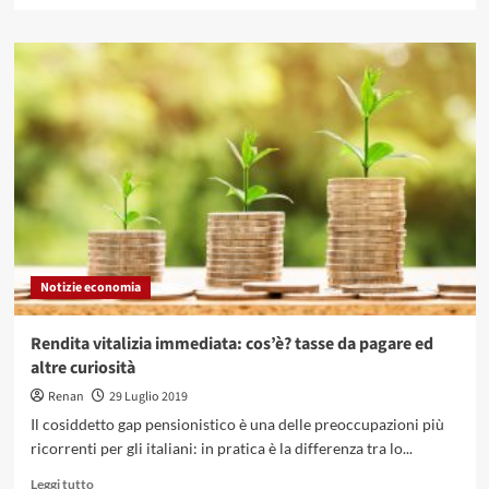
più
su
Prestiti
Agos
per
acquisto
dell’auto:
quale
formula
conviene?
Notizie economia
Rendita vitalizia immediata: cos’è? tasse da pagare ed
altre curiosità
Renan
29 Luglio 2019
Il cosiddetto gap pensionistico è una delle preoccupazioni più
ricorrenti per gli italiani: in pratica è la differenza tra lo...
Leggi
Leggi tutto